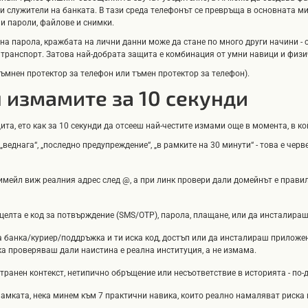
и служители на банката. В тази среда телефонът се превръща в основната ми
и пароли, файлове и снимки.
на парола, кражбата на лични данни може да стане по много други начини - 
 транспорт. Затова най-добрата защита е комбинация от умни навици и физ
тъмнен протектор за телефон или тъмен протектор за телефон).
 измамите за 10 секунди
та, ето как за 10 секунди да отсееш най-честите измами още в момента, в ко
„веднага“, „последно предупреждение“, „в рамките на 30 минути“ - това е че
ри имейл виж реалния адрес след @, а при линк провери дали домейнът е прав
о целта е код за потвърждение (SMS/OTP), парола, плащане, или да инсталира
а банка/куриер/поддръжка и ти иска код, достъп или да инсталираш приложен
ка проверяваш дали наистина е реална институция, а не измама.
странен контекст, нетипично обръщение или несъответствие в историята - по-
мамката, нека минем към 7 практични навика, които реално намаляват риска 