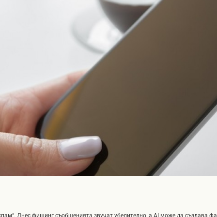
 спам“. Днес фишинг съобщенията звучат убедително, а AI може да създава ф