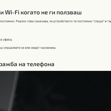
и Wi-Fi когато не ги ползваш
 постоянно. Реално това означава, че устройството ти постоянно “слуша” и т
 в офиса.
аш слушалките си или смарт часовника.
кражба на телефона