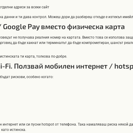
отделни адреси за всеки сайт
на данни и ти дава контрол. Можеш дори да разбереш откъде е изтекъл имейл
 / Google Pay вместо физическа карта
рговецът не получава реалния номер на картата. Вместо това се използва з
ърговец да бъде хакнат или терминалът да бъде компрометиран, шансът реалн
истинската ти карта, толкова по-добре.
i-Fi. Ползвай мобилен интернет / hots
бъдат рискови, особено когато:
 интернет или си пусни hotspot от телефона. Така намаляваш риска някой да
 като истинска.