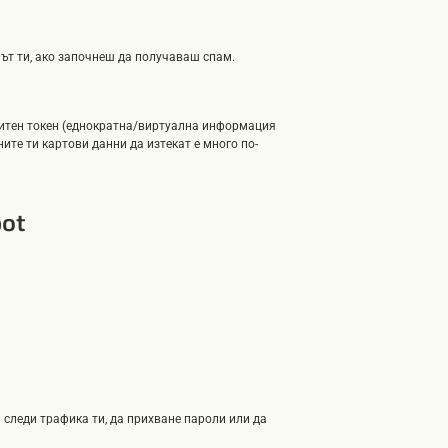
ът ти, ако започнеш да получаваш спам.
ащитен токен (еднократна/виртуална информация
ите ти картови данни да изтекат е много по-
pot
 следи трафика ти, да прихване пароли или да