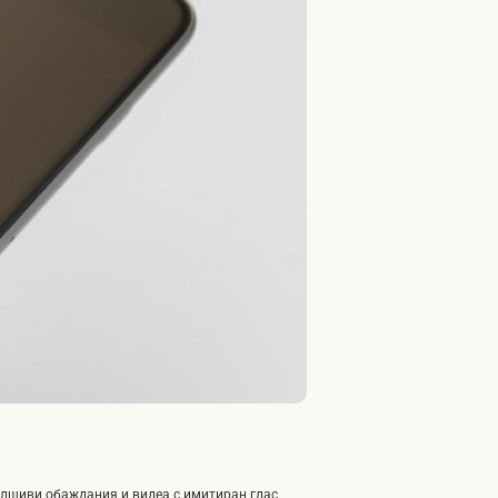
алшиви обаждания и видеа с имитиран глас,