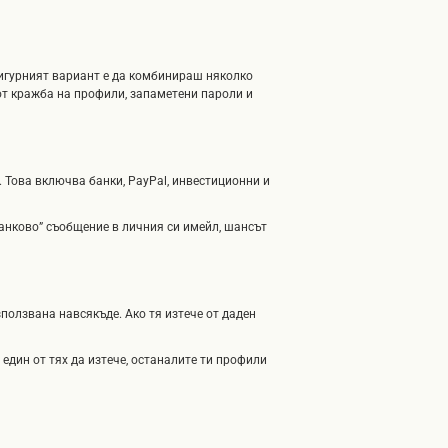
-сигурният вариант е да комбинираш няколко
 от кражба на профили, запаметени пароли и
. Това включва банки, PayPal, инвестиционни и
банково” съобщение в личния си имейл, шансът
зползвана навсякъде. Ако тя изтече от даден
един от тях да изтече, останалите ти профили