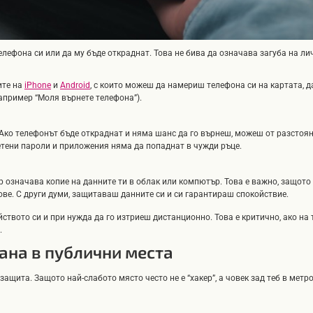
лефона си или да му бъде откраднат. Това не бива да означава загуба на ли
иите на
iPhone
и
Android
, с които можеш да намериш телефона си на картата, 
апример “Моля върнете телефона”).
- Ако телефонът бъде откраднат и няма шанс да го върнеш, можеш от разстоя
етени пароли и приложения няма да попаднат в чужди ръце.
up означава копие на данните ти в облак или компютър. Това е важно, защото
ве. С други думи, защитаваш данните си и си гарантираш спокойствие.
твото си и при нужда да го изтриеш дистанционно. Това е критично, ако на 
.
рана в публични места
ащита. Защото най-слабото място често не е “хакер”, а човек зад теб в метро