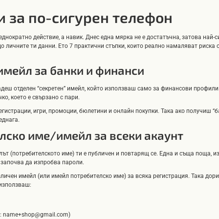
и за по-сигурен телефон
 еднократно действие, а навик. Днес една мярка не е достатъчна, затова най
до личните ти данни. Ето 7 практични стъпки, които реално намаляват риска
имейл за банки и финанси
дадеш отделен “секретен” имейл, който използваш само за финансови профили
о, което е свързано с пари.
егистрации, игри, промоции, бюлетини и онлайн покупки. Така ако получиш “
еднага.
лско име/имейл за всеки акаунт
йлът (потребителското име) ти е публичен и повтарящ се. Една и съща поща, и
и започва да изпробва пароли.
ичен имейл (или имейл потребителско име) за всяка регистрация. Така дори 
използваш:
ер: name+shop@gmail.com)