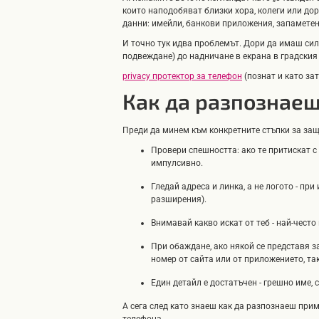
които наподобяват близки хора, колеги или дор
данни: имейли, банкови приложения, запаметен
И точно тук идва проблемът. Дори да имаш сил
подвеждане) до надничане в екрана в градския
privacy протектор за телефон
(познат и като за
Как да разпознаеш
Преди да минем към конкретните стъпки за защи
Провери спешността: ако те притискат с 
импулсивно.
Гледай адреса и линка, а не логото - п
разширения).
Внимавай какво искат от теб - най-чест
При обаждане, ако някой се представя з
номер от сайта или от приложението, та
Един детайл е достатъчен - грешно име, 
А сега след като знаеш как да разпознаеш при