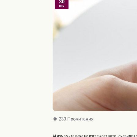
30
яну
233 Прочитания
AI измамите вече не изглеждат като „очевиден