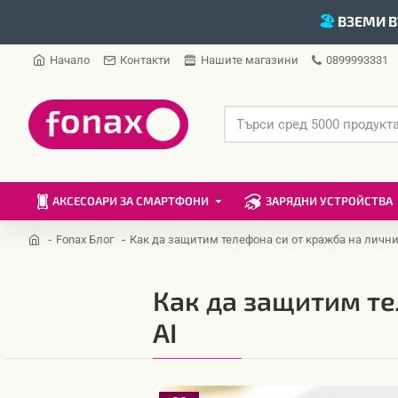
🏖️
ВЗЕМИ В
Начало
Контакти
Нашите магазини
0899993331
АКСЕСОАРИ ЗА СМАРТФОНИ
ЗАРЯДНИ УСТРОЙСТВА
Fonax Блог
Как да защитим телефона си от кражба на лични 
Как да защитим те
AI