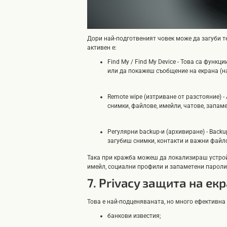
Дори най-подготвеният човек може да загуби те
активен е:
Find My / Find My Device - Това са функц
или да покажеш съобщение на екрана (н
Remote wipe (изтриване от разстояние) 
снимки, файлове, имейли, чатове, запам
Регулярни backup-и (архивиране) - Back
загубиш снимки, контакти и важни файло
Така при кражба можеш да локализираш устройс
имейл, социални профили и запаметени пароли
7. Privacy защита на ек
Това е най-подценяваната, но много ефективна з
банкови известия;