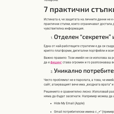
телефона.
7 практични стъпк
Истината е, че защитата на личните данни не е
практични стъпки, които ограничават достъпа 
чувствителна информация.
Отделен “секретен” 
Една от най-работещите стратегии е да си съз
крипто платформи, дигитални портфейли и всичк
Важно правило: Този имейл не се използва за р
да е
фишинг
става огромен и го разпознаваш в
Уникално потребите
Често проблемът не е паролата, а това, че име
сайт, атакуващият вече има „входната врата“ 
Решението е сравнително лесно: Използвай разл
няма да бъдат засегнати. Например можеш да 
Hide My Email (Apple)
Gmail потребителски имена с „+“ (прим