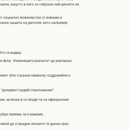
шена, защото в него са събрани най-ценните ни
от социално инженерство (с измами и
ическа защита на дисплея, като например
йто ги видиш.
рвен флаг. Изманиците разчитат да реагираш
илният (без странни символи, поддомейни и
ш “документ/ъпдейт/приложение”.
ие, затвори и се обади ти на официалния
добре приеми, че е измама.
някой да открадне личните ти данни през