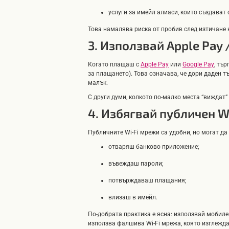
услуги за имейл алиаси, които създават 
Това намалява риска от пробив след изтичане 
3. Използвай Apple Pay
Когато плащаш с
Apple Pay
или
Google Pay
, тъ
за плащането). Това означава, че дори даден т
малък.
С други думи, колкото по-малко места “виждат” 
4. Избягвай публичен W
Публичните Wi-Fi мрежи са удобни, но могат да 
отваряш банково приложение;
въвеждаш пароли;
потвърждаваш плащания;
влизаш в имейл.
По-добрата практика е ясна: използвай мобилен
използва фалшива Wi-Fi мрежа, която изглежда