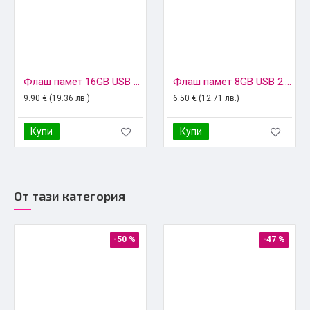
Флаш памет 16GB USB 2.0, GoodRam
Флаш памет 8GB USB 2.0, Imro
9.90 € (19.36 лв.)
6.50 € (12.71 лв.)
Купи
Купи
От тази категория
-50 %
-47 %