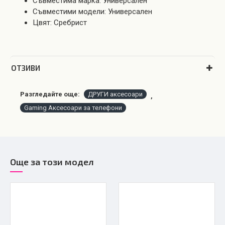
Съвместима марка: Универсален
Съвместими модели: Универсален
Цвят: Сребрист
OТЗИВИ
Разгледайте още:
ДРУГИ аксесоари
,
Gaming Аксесоари за телефони
Още за този модел