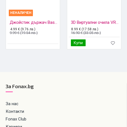
НЕНАЛИЧЕН
Джойстик държач Baseus Red-Dot за игри, комплект 2 броя, Прозрачен
3D Виртуални очила VR Box, с дистанционно, Бели
4.99 € (9.76 лв.)
8.99 € (17.58 лв.)
9.99 € (19.54 лв.)
16.90 € (33.05 лв.)
Купи
За Fonax.bg
За нас
Контакти
Fonax Club
Кариери