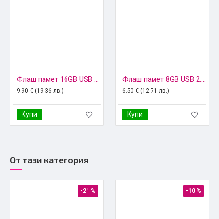
Флаш памет 16GB USB 2.0, GoodRam
Флаш памет 8GB USB 2.0, Imro
9.90 € (19.36 лв.)
6.50 € (12.71 лв.)
Купи
Купи
От тази категория
-21 %
-10 %