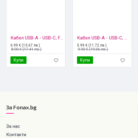
Кабел USB-A - USB-C, Forever 1м 2A в кутия, Бял
Кабел USB-A - USB-C, Maxlife 1м в кутия 3A, Бял
6.99 € (13.67 лв.)
5.99 € (11.72 лв.)
8.90 € (17.41 лв.)
9.90 € (19.36 лв.)
Купи
Купи
За Fonax.bg
За нас
Контакти