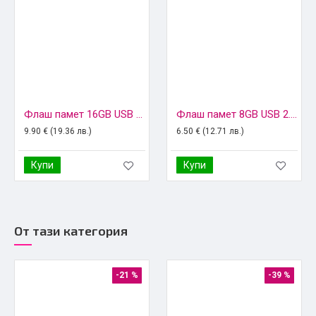
Флаш памет 16GB USB 2.0, GoodRam
Флаш памет 8GB USB 2.0, Imro
9.90 € (19.36 лв.)
6.50 € (12.71 лв.)
Купи
Купи
От тази категория
-21 %
-39 %