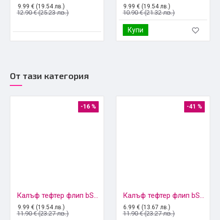
9.99 € (19.54 лв.)
9.99 € (19.54 лв.)
12.90 € (25.23 лв.)
10.90 € (21.32 лв.)
Купи
От тази категория
-16 %
-41 %
Калъф тефтер флип bSmart Magnet Book страничен, За Xiaomi Redmi 9C, Черен
Калъф тефтер флип bSmart Magnet Book страничен, За iPhone 6/6s, Черен
9.99 € (19.54 лв.)
6.99 € (13.67 лв.)
11.90 € (23.27 лв.)
11.90 € (23.27 лв.)