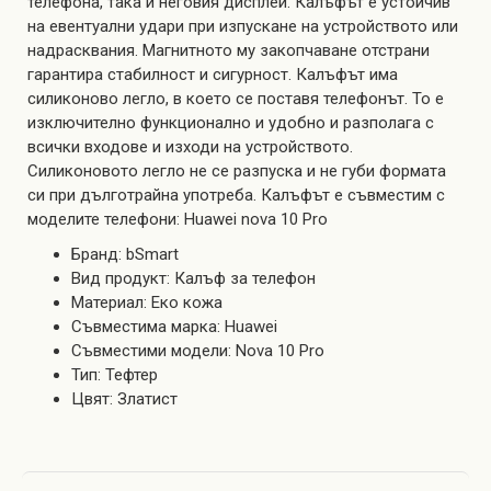
телефона, така и неговия дисплей. Калъфът е устойчив
на евентуални удари при изпускане на устройството или
надрасквания. Магнитното му закопчаване отстрани
гарантира стабилност и сигурност. Калъфът има
силиконово легло, в което се поставя телефонът. То е
изключително функционално и удобно и разполага с
всички входове и изходи на устройството.
Силиконовото легло не се разпуска и не губи формата
си при дълготрайна употреба. Калъфът е съвместим с
моделите телефони: Huawei nova 10 Pro
Бранд: bSmart
Вид продукт: Калъф за телефон
Материал: Еко кожа
Съвместима марка: Huawei
Съвместими модели: Nova 10 Pro
Тип: Тефтер
Цвят: Златист