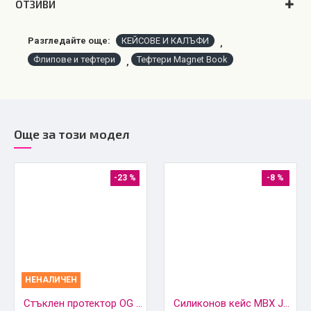
OТЗИВИ
Разгледайте още:
КЕЙСОВЕ И КАЛЪФИ
,
Флипове и тефтери
Тефтери Magnet Book
,
Още за този модел
-23 %
-8 %
НЕНАЛИЧЕН
Стъклен протектор OG Premium с цяло лепило без дупка, За Huawei nova 10 Pro, Черен
Силиконов кейс MBX Jelly 1.5mm, За Huawei nova 10 Pro, Прозрачен