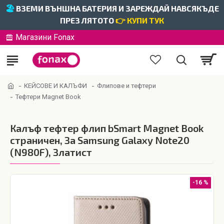
🏖️
ВЗЕМИ ВЪНШНА БАТЕРИЯ И ЗАРЕЖДАЙ НАВСЯКЪДЕ
ПРЕЗ ЛЯТОТО
👉 КУПИ ТУК
Магазини Fonax
КЕЙСОВЕ И КАЛЪФИ
Флипове и тефтери
Тефтери Magnet Book
Калъф тефтер флип bSmart Magnet Book
страничен, За Samsung Galaxy Note20
(N980F), Златист
-16 %