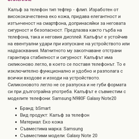
Калъф за телефон тип тефтер - флип. Изработен от
висококачествена еко кожа, придава елегантност и
изтънченост на смартфона, допринасяйки за неговата
сигурност и безопасност. Предпазва както гърба на
телефона, така и неговия дисплей. Калъфът е устойчив
на евентуални удари при изпускане на устройството или
надрасквания. Магнитното му закопчаване отстрани
гарантира стабилност и сигурност. Калъфът има
силиконово легло, в което се поставя телефонът. То е
изключително функционално и удобно и разполага с
всички входове и изходи на устройството.
Силиконовото легло не се разпуска и не губи формата
си при дълготрайна употреба. Калъфът е съвместим с
моделите телефони: Samsung N980F Galaxy Note20
Бранд: bSmart
Вид продукт: Калъф за телефон
Материал: Еко кожа
Съвместима марка: Samsung
Съвместими модели: Galaxy Note 20