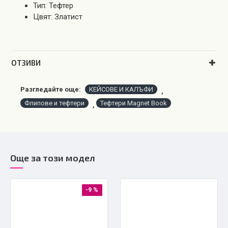
Тип: Тефтер
Цвят: Златист
OТЗИВИ
Разгледайте още:
КЕЙСОВЕ И КАЛЪФИ
,
Флипове и тефтери
Тефтери Magnet Book
,
Още за този модел
-9 %