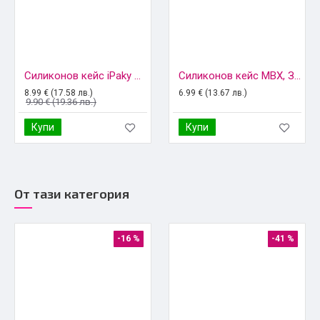
Силиконов кейс iPaky матиран, За Samsung Galaxy Note20 (N980F), Черен
Силиконов кейс MBX, За Samsung Galaxy Note20 (N980F), Прозрачен
8.99 € (17.58 лв.)
6.99 € (13.67 лв.)
9.90 € (19.36 лв.)
Купи
Купи
От тази категория
-16 %
-41 %