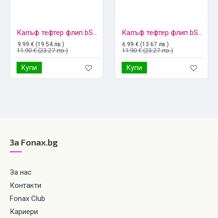
Калъф тефтер флип bSmart Magnet Book страничен, За Xiaomi Redmi 9C, Черен
Калъф тефтер флип bSmart Magnet Book страничен, За iPhone 6/6s, Черен
9.99 € (19.54 лв.)
6.99 € (13.67 лв.)
11.90 € (23.27 лв.)
11.90 € (23.27 лв.)
Купи
Купи
За Fonax.bg
За нас
Контакти
Fonax Club
Кариери