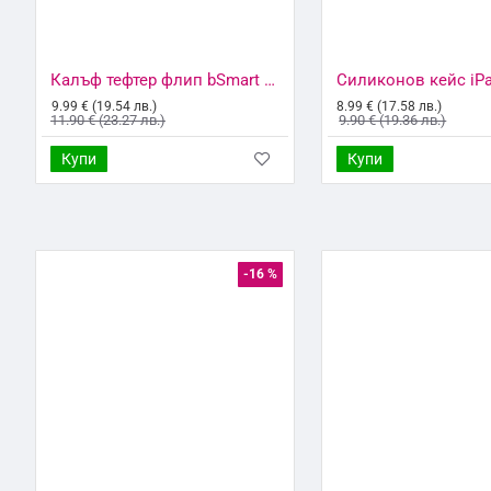
Калъф тефтер флип bSmart Magnetic Book страничен, За Samsung Galaxy S22 Plus 5G (S906B), Черен
9.99 € (19.54 лв.)
8.99 € (17.58 лв.)
11.90 € (23.27 лв.)
9.90 € (19.36 лв.)
Купи
Купи
-16 %