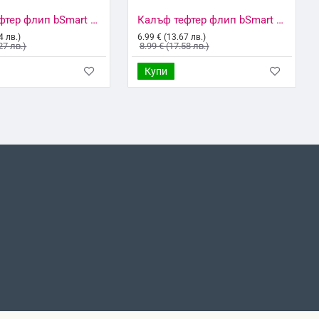
Калъф тефтер флип bSmart Magnet Book страничен, За iPhone X/XS, Черен
Калъф тефтер флип bSmart Magnet Book страничен, За Huawei P20 Lite, Черен
4 лв.)
6.99 € (13.67 лв.)
27 лв.)
8.99 € (17.58 лв.)
Купи