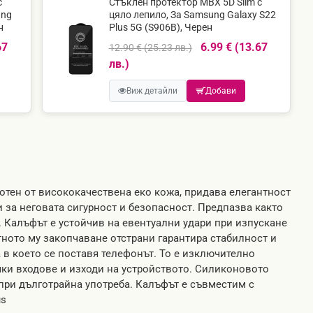
с
Стъклен протектор MBX 5D Slim с
ung
цяло лепило, За Samsung Galaxy S22
н
Plus 5G (S906B), Черен
67
6.99 € (13.67
12.90 € (25.23 лв.)
лв.)
Виж детайли
Добави
ботен от висококачествена еко кожа, придава елегантност
 за неговата сигурност и безопасност. Предпазва както
й. Калъфът е устойчив на евентуални удари при изпускане
ното му закопчаване отстрани гарантира стабилност и
 в което се поставя телефонът. То е изключително
чки входове и изходи на устройството. Силиконовото
 при дълготрайна употреба. Калъфът е съвместим с
us