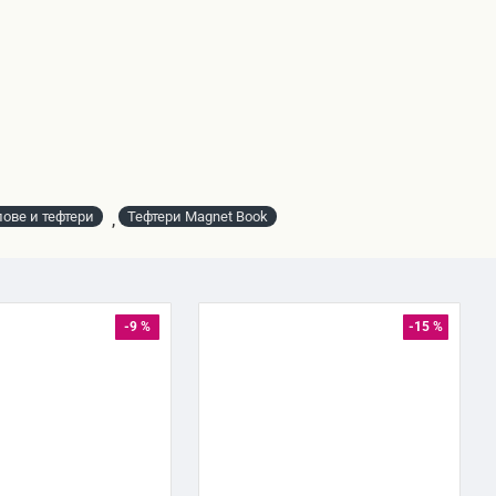
ове и тефтери
Тефтери Magnet Book
,
-9 %
-15 %