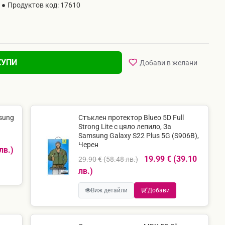
Продуктов код:
17610
КУПИ
Добави в желани
sung
Стъклен протектор Blueo 5D Full
Strong Lite с цяло лепило, За
Samsung Galaxy S22 Plus 5G (S906B),
Черен
лв.)
19.99 € (39.10
29.90 € (58.48 лв.)
лв.)
Виж детайли
Добави