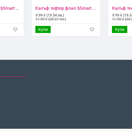
Калъф тефтер флип bSmart Magnet Book страничен, За iPhone 6/6s, Черен
Калъф тефтер флип bSmart Magnet Book страничен, За iPhone 7/8/SE 2020/2022, Черен
9.99 € (19.54 лв.)
9.99 € (19.5
11.90 € (23.27 лв.)
11.90 € (23.
Купи
Купи
НО ГЛЕДАНИ
НАЙ-ГЛЕДАНИ