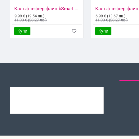
Калъф тефтер флип bSmart Magnet Book страничен, За Xiaomi Redmi 9C, Черен
9.99 € (19.54 лв.)
6.99 € (13.67 лв.)
11.90 € (23.27 лв.)
11.90 € (23.27 лв.)
Купи
Купи
ЗА СЪЩИЯТ МОДЕЛ
ОТ СЪЩАТА КАТЕГОРИЯ
ПОСЛЕД
Калъф тефтер флип bSmart Magnet Book страничен, За Samsung Galaxy S22 Plus 5G (S906B), Черен
9.99 € (19.54
11.90 € (23.27
лв.)
лв.)