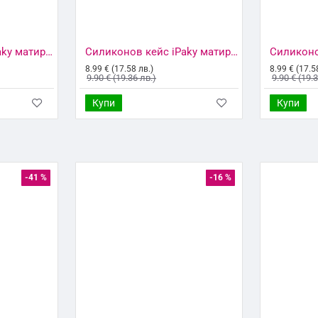
Силиконов кейс iPaky матиран, За Samsung Galaxy S22 Plus 5G (S906B), Черен
Силиконов кейс iPaky матиран, За Samsung Galaxy S22 Plus 5G (S906B), Тъмнозелен
8.99 € (17.58 лв.)
8.99 € (17.5
9.90 € (19.36 лв.)
9.90 € (19.
Купи
Купи
-41 %
-16 %