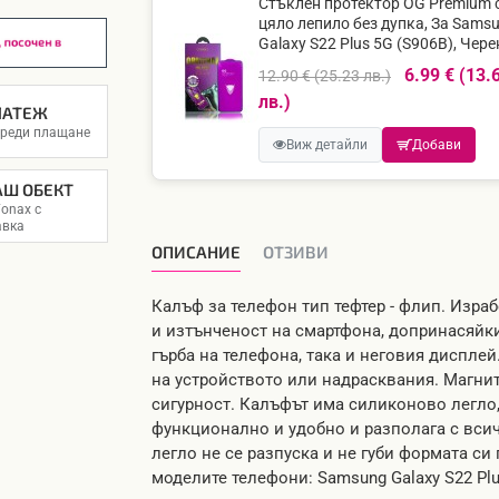
Стъклен протектор OG Premium 
цяло лепило без дупка, За Sams
Galaxy S22 Plus 5G (S906B), Чере
6.99 € (13.
12.90 € (25.23 лв.)
лв.)
ЛАТЕЖ
преди плащане
Виж детайли
Добави
АШ ОБЕКТ
onax с
авка
ОПИСАНИЕ
OТЗИВИ
Калъф за телефон тип тефтер - флип. Изра
и изтънченост на смартфона, допринасяйки
гърба на телефона, така и неговия диспле
на устройството или надрасквания. Магнит
сигурност. Калъфът има силиконово легло,
функционално и удобно и разполага с вси
легло не се разпуска и не губи формата си
моделите телефони: Samsung Galaxy S22 Pl