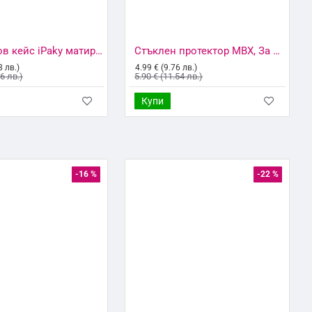
Силиконов кейс iPaky матиран, За Samsung Galaxy S22 Plus 5G (S906B), Тъмносин
Стъклен протектор MBX, За Samsung Galaxy S22 Plus 5G (S906B), Прозрачен
8 лв.)
4.99 € (9.76 лв.)
36 лв.)
5.90 € (11.54 лв.)
Купи
-16 %
-22 %