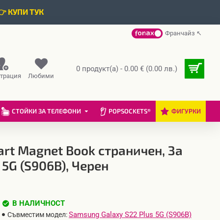
👉 КУПИ ТУК
Франчайз ↖
0 продукт(а) - 0.00 € (0.00 лв.)
страция
Любими
СТОЙКИ ЗА ТЕЛЕФОНИ
POPSOCKETS®
ФИГУРКИ
rt Magnet Book страничен, За
5G (S906B), Черен
В НАЛИЧНОСТ
Samsung Galaxy S22 Plus 5G (S906B)
Съвместим модел: