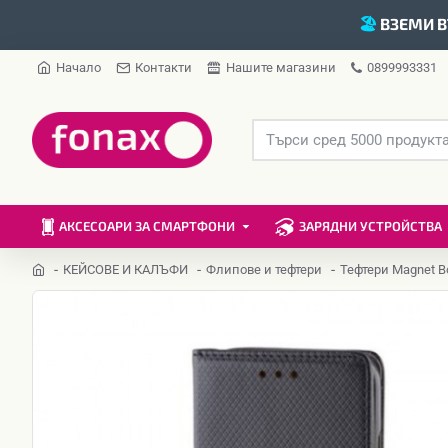
🏖️
ВЗЕМИ В
Начало
Контакти
Нашите магазини
0899993331
АКСЕСОАРИ ЗА СМАРТФОНИ
ЗАРЯДНИ УСТРОЙСТВА
КЕЙСОВЕ И КАЛЪФИ
Флипове и тефтери
Тефтери Magnet B