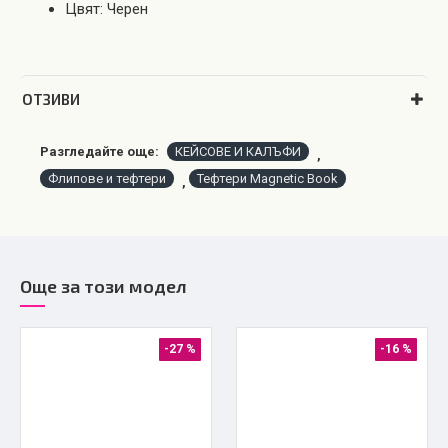
Цвят: Черен
OТЗИВИ
Разгледайте още:
КЕЙСОВЕ И КАЛЪФИ
,
Флипове и тефтери
Тефтери Magnetic Book
,
Още за този модел
-27 %
-16 %