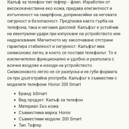
Калъф за телефон тип тефтер - флип. Изработен от
висококачествена еко кожа, придава елегантност и
изтънченост на смартфона, допринасяйки за неговата
сигурност и безопасност. Предпазва както гърба на
телефона, така и неговия дисплей. Калъфът е устойчив
на евентуални удари при изпускане на устройството или
надрасквания. Магнитното му закопчаване отстрани
гарантира стабилност и сигурност. Калъфът има
силиконово легло, в което се поставя телефонът. То е
изключително функционално и удобно и разполага с
всички входове и изходи на устройството.
Силиконовото легло не се разпуска и не губи формата
си при дълготрайна употреба. Калъфът е съвместим с
моделите телефони: Honor 200 Smart
Бранд: bSmart
Вид продукт: Калъф за телефон
Материал: Еко кожа
Съвместима марка: Honor
Съвместими модели: 200 Smart
Тип: Тефтер