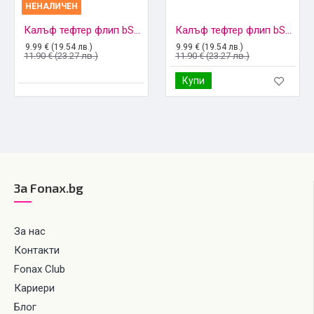
НЕНАЛИЧЕН
Калъф тефтер флип bSmart Magnetic Book страничен, За Samsung Galaxy S22 5G (S901B), Черен
Калъф тефтер флип bSmart Magnetic Book страничен, За Samsung Galaxy S22 Plus 5G (S906B), Черен
9.99 € (19.54 лв.)
9.99 € (19.54 лв.)
11.90 € (23.27 лв.)
11.90 € (23.27 лв.)
Купи
За Fonax.bg
За нас
Контакти
Fonax Club
Кариери
Блог