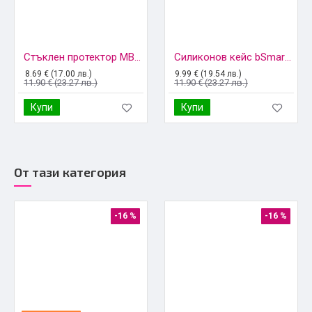
Стъклен протектор MBX 9D Paper Box Flat, За Honor 200 Smart, Черен
Силиконов кейс bSmart Silicone Soft Cover, За Honor 200 Smart, Черен
8.69 € (17.00 лв.)
9.99 € (19.54 лв.)
11.90 € (23.27 лв.)
11.90 € (23.27 лв.)
Купи
Купи
От тази категория
-16 %
-16 %