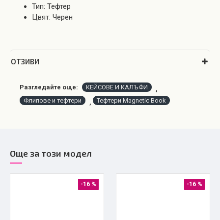
Тип: Тефтер
Цвят: Черен
OТЗИВИ
Разгледайте още:
КЕЙСОВЕ И КАЛЪФИ
,
Флипове и тефтери
Тефтери Magnetic Book
,
Още за този модел
-16 %
-16 %