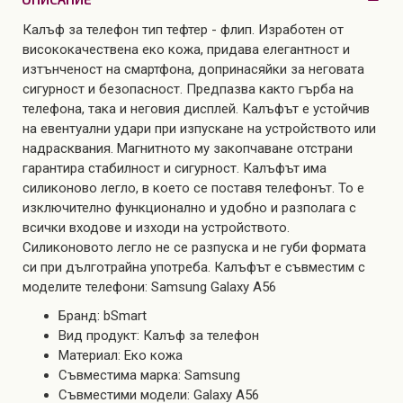
Калъф за телефон тип тефтер - флип. Изработен от
висококачествена еко кожа, придава елегантност и
изтънченост на смартфона, допринасяйки за неговата
сигурност и безопасност. Предпазва както гърба на
телефона, така и неговия дисплей. Калъфът е устойчив
на евентуални удари при изпускане на устройството или
надрасквания. Магнитното му закопчаване отстрани
гарантира стабилност и сигурност. Калъфът има
силиконово легло, в което се поставя телефонът. То е
изключително функционално и удобно и разполага с
всички входове и изходи на устройството.
Силиконовото легло не се разпуска и не губи формата
си при дълготрайна употреба. Калъфът е съвместим с
моделите телефони: Samsung Galaxy A56
Бранд: bSmart
Вид продукт: Калъф за телефон
Материал: Еко кожа
Съвместима марка: Samsung
Съвместими модели: Galaxy A56