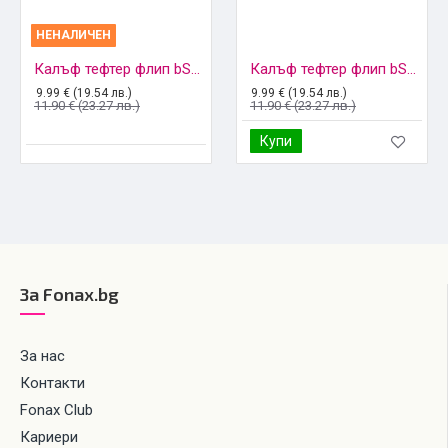
НЕНАЛИЧЕН
Калъф тефтер флип bSmart Magnetic Book страничен, За Samsung Galaxy S22 5G (S901B), Черен
Калъф тефтер флип bSmart Magnetic Book страничен, За Samsung Galaxy S22 Plus 5G (S906B), Черен
9.99 € (19.54 лв.)
9.99 € (19.54 лв.)
11.90 € (23.27 лв.)
11.90 € (23.27 лв.)
Купи
За Fonax.bg
За нас
Контакти
Fonax Club
Кариери