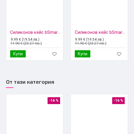
Силиконов кейс bSmart Silicone Soft Cover, За Samsung Galaxy A56, Черен
Силиконов кейс bSmart Silicone Soft Cover, За Samsung Galaxy A56, Червен
9.99 € (19.54 лв.)
9.99 € (19.54 лв.)
11.90 € (23.27 лв.)
11.90 € (23.27 лв.)
Купи
Купи
От тази категория
-16 %
-16 %