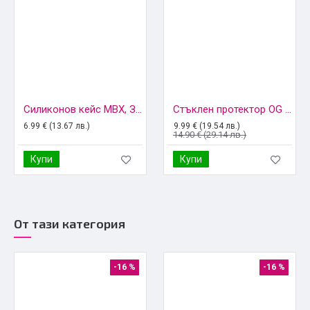
Силиконов кейс MBX, За Samsung Galaxy S24 Ultra (S928B), Прозрачен
Стъклен протектор OG Premium с цяло лепило, За Samsung Galaxy S24 Ultra (S928B), Черен
6.99 € (13.67 лв.)
9.99 € (19.54 лв.)
14.90 € (29.14 лв.)
Купи
Купи
От тази категория
-16 %
-16 %