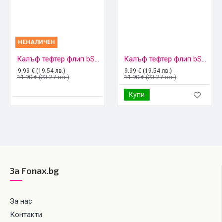
НЕНАЛИЧЕН
Калъф тефтер флип bSmart Magnetic Book страничен, За Samsung Galaxy S22 5G (S901B), Черен
Калъф тефтер флип bSmart Magnetic Book страничен, За Samsung Galaxy S22 Plus 5G (S906B), Черен
9.99 € (19.54 лв.)
9.99 € (19.54 лв.)
11.90 € (23.27 лв.)
11.90 € (23.27 лв.)
Купи
За Fonax.bg
За нас
Контакти