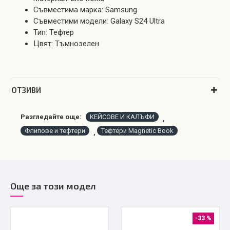
Съвместима марка: Samsung
Съвместими модели: Galaxy S24 Ultra
Тип: Тефтер
Цвят: Тъмнозелен
OТЗИВИ
Разгледайте още:
КЕЙСОВЕ И КАЛЪФИ
,
Флипове и тефтери
Тефтери Magnetic Book
,
Още за този модел
-33 %