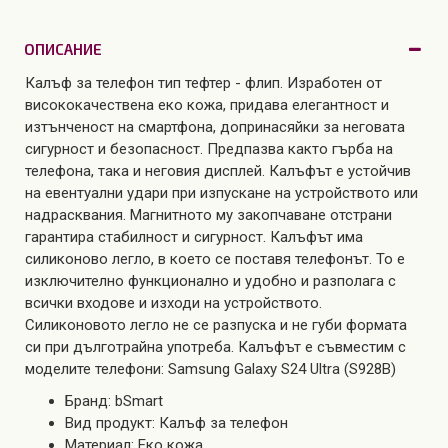
ОПИСАНИЕ
Калъф за телефон тип тефтер - флип. Изработен от
висококачествена еко кожа, придава елегантност и
изтънченост на смартфона, допринасяйки за неговата
сигурност и безопасност. Предпазва както гърба на
телефона, така и неговия дисплей. Калъфът е устойчив
на евентуални удари при изпускане на устройството или
надрасквания. Магнитното му закопчаване отстрани
гарантира стабилност и сигурност. Калъфът има
силиконово легло, в което се поставя телефонът. То е
изключително функционално и удобно и разполага с
всички входове и изходи на устройството.
Силиконовото легло не се разпуска и не губи формата
си при дълготрайна употреба. Калъфът е съвместим с
моделите телефони: Samsung Galaxy S24 Ultra (S928B)
Бранд: bSmart
Вид продукт: Калъф за телефон
Материал: Еко кожа