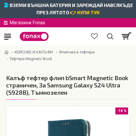
🏖️
ВЗЕМИ ВЪНШНА БАТЕРИЯ И ЗАРЕЖДАЙ НАВСЯКЪДЕ
ПРЕЗ ЛЯТОТО
👉 КУПИ ТУК
Магазини Fonax
КЕЙСОВЕ И КАЛЪФИ
Флипове и тефтери
Тефтери Magnetic Book
Калъф тефтер флип bSmart Magnetic Book
страничен, За Samsung Galaxy S24 Ultra
(S928B), Тъмнозелен
-16 %