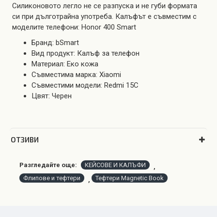
Силиконовото легло не се разпуска и не губи формата
си при дълготрайна употреба. Калъфът е съвместим с
моделите телефони: Honor 400 Smart
Бранд: bSmart
Вид продукт: Калъф за телефон
Материал: Еко кожа
Съвместима марка: Xiaomi
Съвместими модели: Redmi 15C
Цвят: Черен
OТЗИВИ
Разгледайте още:
КЕЙСОВЕ И КАЛЪФИ
,
Флипове и тефтери
Тефтери Magnetic Book
,