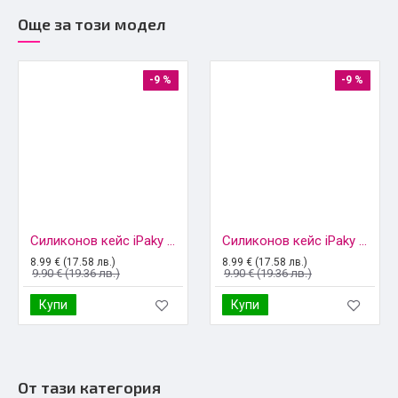
Още за този модел
-9 %
-9 %
Силиконов кейс iPaky матиран, За Xiaomi Redmi 15C, Черен
Силиконов кейс iPaky матиран, За Xiaomi Redmi 15C, Тъмносин
8.99 € (17.58 лв.)
8.99 € (17.58 лв.)
9.90 € (19.36 лв.)
9.90 € (19.36 лв.)
Купи
Купи
От тази категория