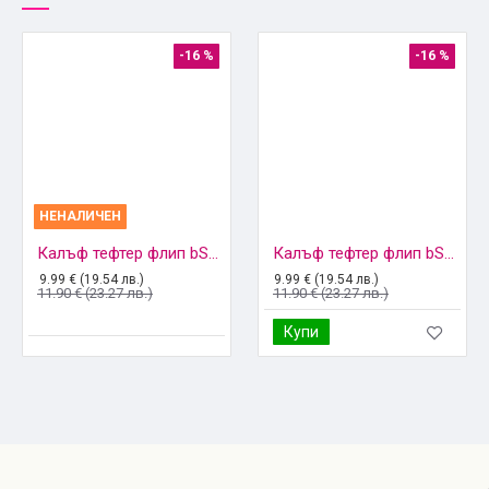
-16 %
-16 %
НЕНАЛИЧЕН
Калъф тефтер флип bSmart Magnetic Book страничен, За Samsung Galaxy S22 5G (S901B), Черен
Калъф тефтер флип bSmart Magnetic Book страничен, За Samsung Galaxy S22 Plus 5G (S906B), Черен
9.99 € (19.54 лв.)
9.99 € (19.54 лв.)
11.90 € (23.27 лв.)
11.90 € (23.27 лв.)
Купи