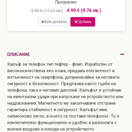
Прозрачен
4.99 € (9.76 лв.)
5.90 € (11.54 лв.)
Виж детайли
Добави
ОПИСАНИЕ
Калъф за телефон тип тефтер - флип. Изработен от
висококачествена еко кожа, придава елегантност и
изтънченост на смартфона, допринасяйки за неговата
сигурност и безопасност. Предпазва както гърба на
телефона, така и неговия дисплей. Калъфът е устойчив
на евентуални удари при изпускане на устройството или
надрасквания. Магнитното му закопчаване отстрани
гарантира стабилност и сигурност. Калъфът има
силиконово легло, в което се поставя телефонът. То е
изключително функционално и удобно и разполага с
всички входове и изходи на устройството.