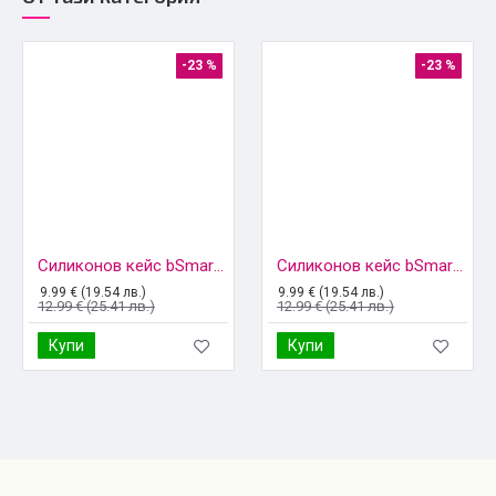
-23 %
-23 %
Силиконов кейс bSmart Magsafe 1.5mm, За iPhone 12/12 Pro (6.1), Прозрачен
Силиконов кейс bSmart Magsafe 1.5mm, За iPhone 12 mini (5.4), Прозрачен
9.99 € (19.54 лв.)
9.99 € (19.54 лв.)
12.99 € (25.41 лв.)
12.99 € (25.41 лв.)
Купи
Купи