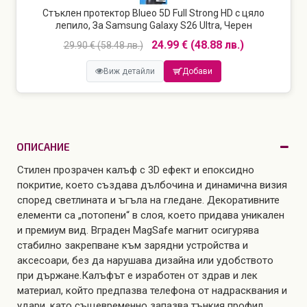
Стъклен протектор Blueo 5D Full Strong HD с цяло
лепило, За Samsung Galaxy S26 Ultra, Черен
24.99 € (48.88 лв.)
29.90 € (58.48 лв.)
Виж детайли
Добави
ОПИСАНИЕ
Стилен прозрачен калъф с 3D ефект и епоксидно
покритие, което създава дълбочина и динамична визия
според светлината и ъгъла на гледане. Декоративните
елементи са „потопени“ в слоя, което придава уникален
и премиум вид. Вграден MagSafe магнит осигурява
стабилно закрепване към зарядни устройства и
аксесоари, без да нарушава дизайна или удобството
при държане.Калъфът е изработен от здрав и лек
материал, който предпазва телефона от надрасквания и
удари, като същевременно запазва тънкия профил.