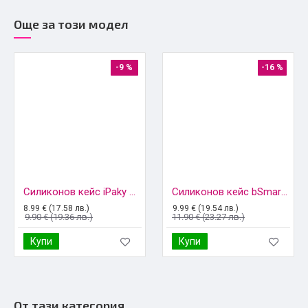
Още за този модел
-9 %
-16 %
Силиконов кейс iPaky матиран, За Samsung Galaxy S26 Ultra, Черен
Силиконов кейс bSmart Silicone Soft Cover, За Samsung Galaxy S26 Ultra, Черен
8.99 € (17.58 лв.)
9.99 € (19.54 лв.)
9.90 € (19.36 лв.)
11.90 € (23.27 лв.)
Купи
Купи
От тази категория