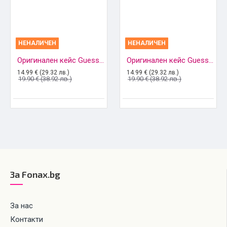
НЕНАЛИЧЕН
НЕНАЛИЧЕН
Оригинален кейс Guess Gold Triangle, За iPhone 12 mini (5.4), Розов
Оригинален кейс Guess Charms Collection, За Samsung Galaxy S21 Plus (G996B), Черен
14.99 € (29.32 лв.)
14.99 € (29.32 лв.)
19.90 € (38.92 лв.)
19.90 € (38.92 лв.)
За Fonax.bg
За нас
Контакти