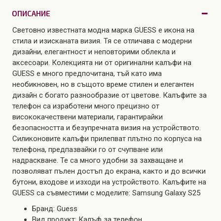
ОПИСАНИЕ
Световно известната модна марка GUESS e икона на
стила и изисканата визия. Тя се отличава с модерни
дизайни, елегантност и неповторими облекла и
аксесоари. Колекцията ни от оригинални калъфи на
GUESS е много предпочитана, тъй като има
необикновен, но в същото време стилен и елегантен
дизайн с богато разнообразие от цветове. Калъфите за
телефон са изработени много прецизно от
висококачествени материали, гарантирайки
безопасността и безупречната визия на устройството.
Силиконовите калъфи прилепват плътно по корпуса на
телефона, предпазвайки го от счупване или
надраскване. Те са много удобни за захващане и
позволяват пълен достъп до екрана, както и до всички
бутони, входове и изходи на устройството. Калъфите на
GUESS са съвместими с моделите: Samsung Galaxy S25
Бранд: Guess
Вид продукт: Калъф за телефон