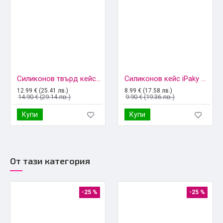
Силиконов твърд кейс bSmart Defender Slide, За Samsung Galaxy S25, Черен
Силиконов кейс iPaky матиран, За Samsung Galaxy S25, Черен
12.99 € (25.41 лв.)
8.99 € (17.58 лв.)
14.90 € (29.14 лв.)
9.90 € (19.36 лв.)
Купи
Купи
От тази категория
-25 %
-25 %