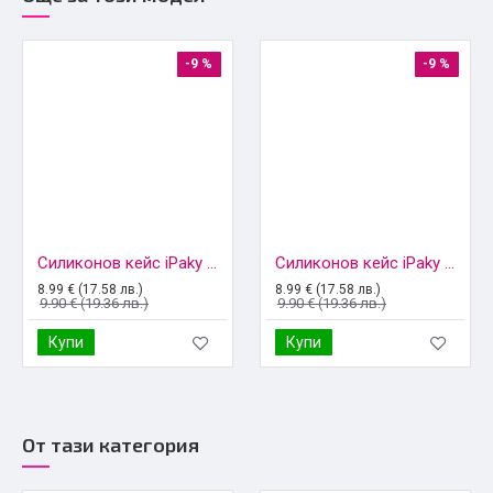
-9 %
-9 %
Силиконов кейс iPaky матиран, За iPhone 17 Pro Max (6.9), Черен
Силиконов кейс iPaky матиран, За iPhone 17 Pro Max (6.9), Тъмносин
8.99 € (17.58 лв.)
8.99 € (17.58 лв.)
9.90 € (19.36 лв.)
9.90 € (19.36 лв.)
Купи
Купи
От тази категория