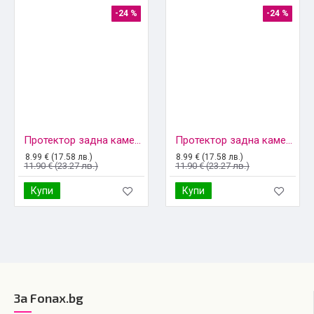
-24 %
-24 %
Протектор задна камера метални рингове MBX за iPhone 13, 13 Mini, Черен
Протектор задна камера метални рингове MBX за iPhone 13 Pro, 13 Pro Max, Черен
8.99 € (17.58 лв.)
8.99 € (17.58 лв.)
11.90 € (23.27 лв.)
11.90 € (23.27 лв.)
Купи
Купи
За Fonax.bg