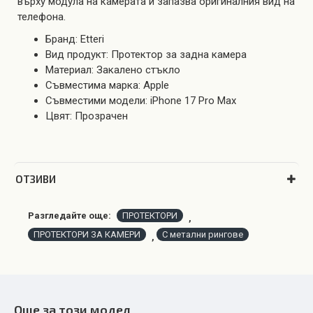
върху модула на камерата и запазва оригиналния вид на
телефона.
Бранд: Etteri
Вид продукт: Протектор за задна камера
Материал: Закалено стъкло
Съвместима марка: Apple
Съвместими модели: iPhone 17 Pro Max
Цвят: Прозрачен
OТЗИВИ
Разгледайте още:
ПРОТЕКТОРИ
,
ПРОТЕКТОРИ ЗА КАМЕРИ
С метални рингове
,
Още за този модел