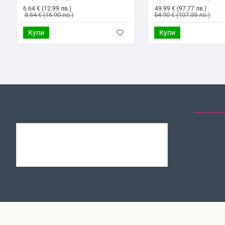
6.64 € (12.99 лв.)
49.99 € (97.77 лв.)
8.64 € (16.90 лв.)
54.90 € (107.38 лв.)
Купи
Купи
ЗА СЪЩИЯТ МОДЕЛ
ОТ СЪЩАТА КАТЕГОРИЯ
ПОСЛЕД
Оригинално зарядно устройство комплект Samsung EP-TA800W + DA705BWE, 25W, 3A, 1 x USB-C, с USB-C кабел, в плик, Бяло
26.99 € (52.79
28.90 € (56.52
лв.)
лв.)