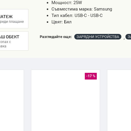
Мощност: 25W
Съвместима марка: Samsung
Тип кабел: USB-C - USB-C
ЛАТЕЖ
Цвят: Бял
преди плащане
АШ ОБЕКТ
Разгледайте още:
ЗАРЯДНИ УСТРОЙСТВА
З
,
onax с
авка
-17 %