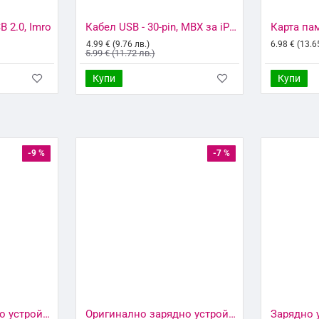
 2.0, Imro
Кабел USB - 30-pin, MBX за iPhone, Бял/Черен
4.99 € (9.76 лв.)
6.98 € (13.6
5.99 € (11.72 лв.)
Купи
Купи
-9 %
-7 %
Оригинално зарядно устройство комплект Samsung EP-T4510XBE 45W USB-C, 220V Super Fast Charging в кутия, Черно
Оригинално зарядно устройство комплект Samsung EP-T1510XBEGEU с кабел 15W USB-C, 220V Super Fast Charging в кутия, Черно