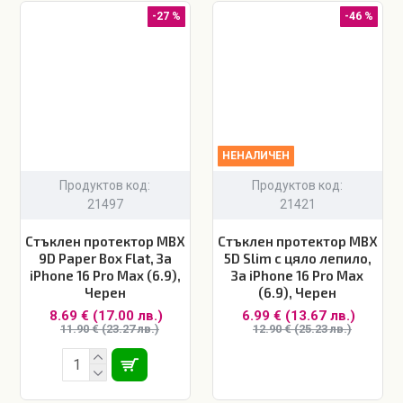
-27 %
-46 %
НЕНАЛИЧЕН
Продуктов код:
Продуктов код:
21497
21421
Стъклен протектор MBX
Стъклен протектор MBX
9D Paper Box Flat, За
5D Slim с цяло лепило,
iPhone 16 Pro Max (6.9),
За iPhone 16 Pro Max
Черен
(6.9), Черен
8.69 € (17.00 лв.)
6.99 € (13.67 лв.)
11.90 € (23.27 лв.)
12.90 € (25.23 лв.)