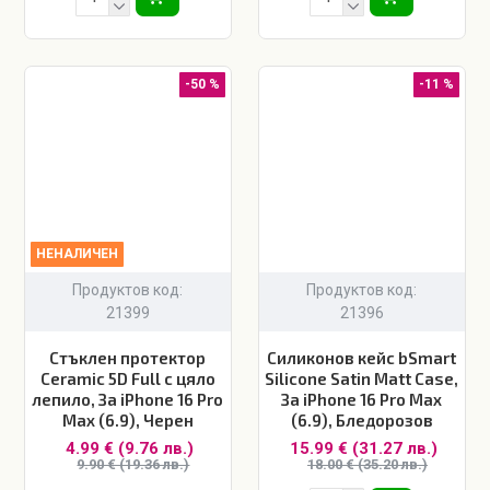
-50 %
-11 %
НЕНАЛИЧЕН
Продуктов код:
Продуктов код:
21399
21396
Стъклен протектор
Силиконов кейс bSmart
Ceramic 5D Full с цяло
Silicone Satin Matt Case,
лепило, За iPhone 16 Pro
За iPhone 16 Pro Max
Max (6.9), Черен
(6.9), Бледорозов
4.99 € (9.76 лв.)
15.99 € (31.27 лв.)
9.90 € (19.36 лв.)
18.00 € (35.20 лв.)