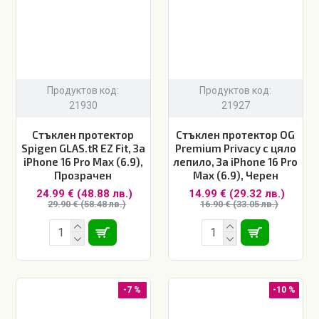
Продуктов код:
Продуктов код:
21930
21927
Стъклен протектор
Стъклен протектор OG
Spigen GLAS.tR EZ Fit, За
Premium Privacy с цяло
iPhone 16 Pro Max (6.9),
лепило, За iPhone 16 Pro
Прозрачен
Max (6.9), Черен
24.99 € (48.88 лв.)
14.99 € (29.32 лв.)
29.90 € (58.48 лв.)
16.90 € (33.05 лв.)
-7 %
-10 %