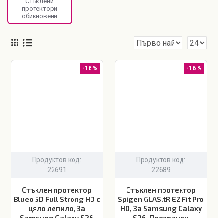
Стъклени
протектори
обикновени
-16 %
-16 %
Продуктов код:
Продуктов код:
22691
22689
Стъклен протектор
Стъклен протектор
Blueo 5D Full Strong HD с
Spigen GLAS.tR EZ Fit Pro
цяло лепило, За
HD, За Samsung Galaxy
Samsung Galaxy S26
S26, Прозрачен