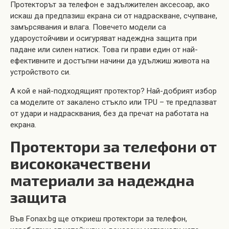
Протекторът за телефон е задължителен аксесоар, ако
искаш да предпазиш екрана си от надраскване, счупване,
замърсявания и влага. Повечето модели са
удароустойчиви и осигуряват надеждна защита при
падане или силен натиск. Това ги прави един от най-
ефективните и достъпни начини да удължиш живота на
устройството си.
А кой е най-подходящият протектор? Най-добрият избор
са моделите от закалено стъкло или TPU – те предпазват
от удари и надрасквания, без да пречат на работата на
екрана.
Протектори за телефони от
висококачествени
материали за надеждна
защита
Във Fonax.bg ще откриеш протектори за телефон,