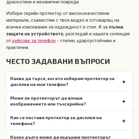
драскотини и механични повреди.
Избери скрийн протектор от висококачествени
материали, съвместим с твоя модел и отговарящ на
всички изисквания за надеждност и стил. А за
пълна
защита на устройството
, разгледай и нашата селекция
от
кейсове за телефон
- стилни, удароустойчиви и
практични.
ЧЕСТО ЗАДАВАНИ ВЪПРОСИ
Какво да търся, когато избирам протектор за
дисплея на моя телефон?
Може ли протекторът да влоши
изображението или тъчскрийна?
Как се поставя протектор за дисплея на
телефона?
Колко дълго може да издържи протекторът