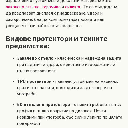
изработени от устойчиви и доказани материали като
закалено стъкло
,
керамика
и
силикон
. Те са създадени
да предпазват дисплея от надраскване, удари и
замърсяване, без да компрометират визията или
усещането при работа със смартфона.
Видове протектори и техните
предимства:
Закалено стъкло
- класическа и надеждна защита
при падания и удари, с кристално изображение и
пълна прозрачност.
TPU протектори
- гъвкави, устойчиви на мазнини,
прах и отпечатъци, подходящи за дългосрочна
употреба.
5D стъклени протектори
- с извити ръбове, тънък
профил и пълно покритие на дисплея. Почти
невидими при употреба, със силно лепило по цялата
повърхност.