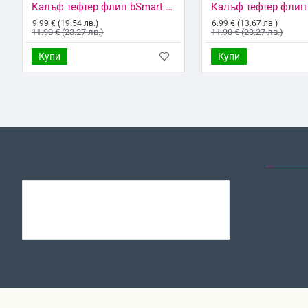
Калъф тефтер флип bSmart Magnet Book страничен, За Xiaomi Redmi 9C, Черен
9.99 € (19.54 лв.)
6.99 € (13.67 лв.)
11.90 € (23.27 лв.)
11.90 € (23.27 лв.)
Купи
Купи
ЗА СЪЩИЯТ МОДЕЛ
ОТ СЪЩАТА КАТЕГОРИЯ
ПОСЛЕД
Калъф тефтер флип bSmart Magnet Book страничен, За Xiaomi Redmi 10C, Златист
6.99 € (13.67
8.99 € (17.58
лв.)
лв.)