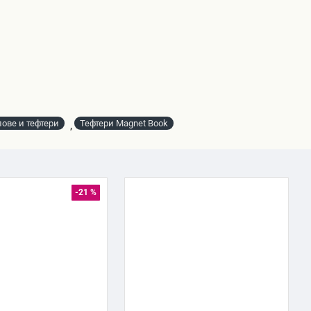
ове и тефтери
Тефтери Magnet Book
,
-21 %