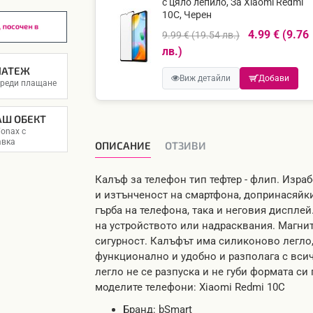
с цяло лепило, За Xiaomi Redmi
10C, Черен
4.99 € (9.76
9.99 € (19.54 лв.)
лв.)
ЛАТЕЖ
Виж детайли
Добави
преди плащане
АШ ОБЕКТ
onax с
авка
ОПИСАНИЕ
OТЗИВИ
Калъф за телефон тип тефтер - флип. Изра
и изтънченост на смартфона, допринасяйки
гърба на телефона, така и неговия диспле
на устройството или надрасквания. Магнит
сигурност. Калъфът има силиконово легло,
функционално и удобно и разполага с вси
легло не се разпуска и не губи формата си
моделите телефони: Xiaomi Redmi 10C
Бранд: bSmart