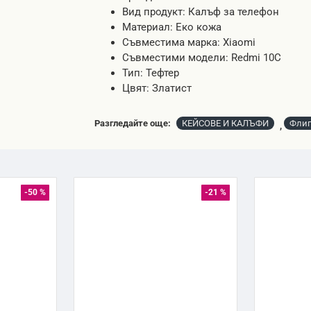
Вид продукт: Калъф за телефон
Материал: Еко кожа
Съвместима марка: Xiaomi
Съвместими модели: Redmi 10C
Тип: Тефтер
Цвят: Златист
Разгледайте още:
КЕЙСОВЕ И КАЛЪФИ
Флип
,
-50 %
-21 %