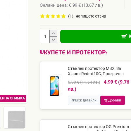
Онлайн цена: 6.99 € (13.67 лв.)
(1)
напишете отзив
КУПЕТЕ И ПРОТЕКТОР:
Стъклен протектор MBX, За
Xiaomi Redmi 10C, Прозрачен
4.99 € (9.76
5.90 € (11.54 лв.)
лв.)
ЕРНА СНИМКА
Виж детайли
Добави
Стъклен протектор OG Premium