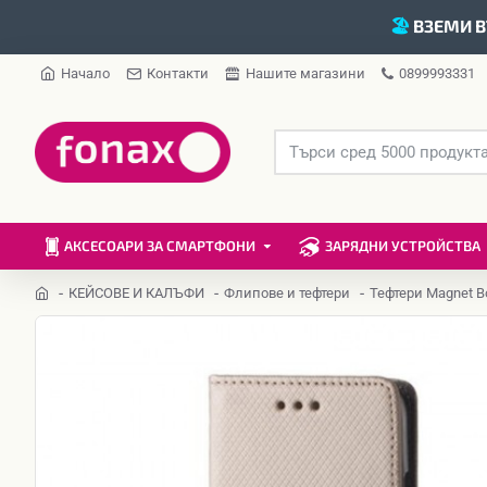
🏖️
ВЗЕМИ В
Начало
Контакти
Нашите магазини
0899993331
АКСЕСОАРИ ЗА СМАРТФОНИ
ЗАРЯДНИ УСТРОЙСТВА
КЕЙСОВЕ И КАЛЪФИ
Флипове и тефтери
Тефтери Magnet B