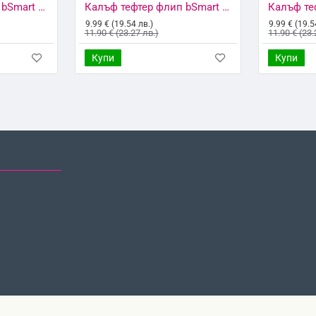
Калъф тефтер флип bSmart Magnet Book страничен, За iPhone 6/6s, Черен
Калъф тефтер флип bSmart Magnet Book страничен, За iPhone 7/8/SE 2020/2022, Черен
9.99 € (19.54 лв.)
9.99 € (19.5
11.90 € (23.27 лв.)
11.90 € (23.
Купи
Купи
НО ГЛЕДАНИ
НАЙ-ГЛЕДАНИ