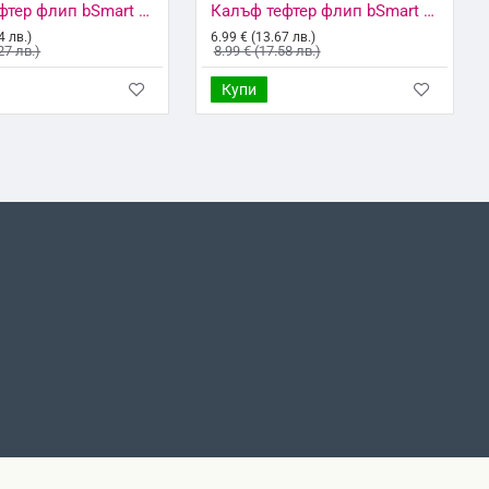
Калъф тефтер флип bSmart Magnet Book страничен, За iPhone X/XS, Черен
Калъф тефтер флип bSmart Magnet Book страничен, За Huawei P20 Lite, Черен
4 лв.)
6.99 € (13.67 лв.)
27 лв.)
8.99 € (17.58 лв.)
Купи