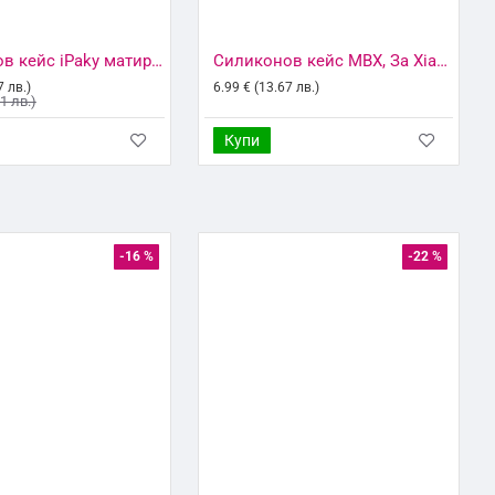
Силиконов кейс iPaky матиран, За Xiaomi Redmi 10C, Тъмносин
Силиконов кейс MBX, За Xiaomi Redmi 10C, Прозрачен
7 лв.)
6.99 € (13.67 лв.)
41 лв.)
Купи
-16 %
-22 %