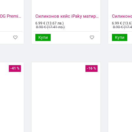
Стъклен протектор OG Premium paper box с цяло лепило, За Xiaomi Redmi 10C, Черен
Силиконов кейс iPaky матиран, За Xiaomi Redmi 10C, Черен
6.99 € (13.67 лв.)
6.99 € (13.6
8.90 € (17.41 лв.)
8.90 € (17.
Купи
Купи
-41 %
-16 %