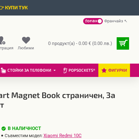
👉 КУПИ ТУК
Франчайз ↖
0 продукт(а) - 0.00 € (0.00 лв.)
страция
Любими
СТОЙКИ ЗА ТЕЛЕФОНИ
POPSOCKETS®
ФИГУРКИ
rt Magnet Book страничен, За
т
В НАЛИЧНОСТ
Xiaomi Redmi 10C
Съвместим модел: