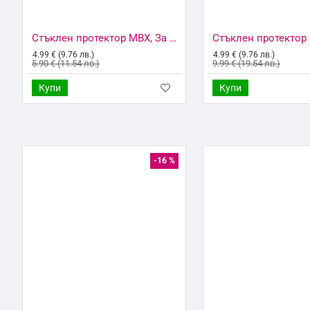
Стъклен протектор MBX, За Xiaomi Redmi 10C, Прозрачен
4.99 € (9.76 лв.)
4.99 € (9.76 лв.)
5.90 € (11.54 лв.)
9.99 € (19.54 лв.)
Купи
Купи
-16 %