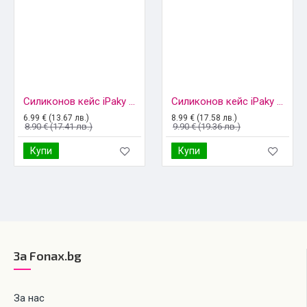
Силиконов кейс iPaky матиран, За Huawei P20 Lite, Черен
Силиконов кейс iPaky матиран, За iPhone 5/5s, Черен
6.99 € (13.67 лв.)
8.99 € (17.58 лв.)
8.90 € (17.41 лв.)
9.90 € (19.36 лв.)
Купи
Купи
За Fonax.bg
За нас