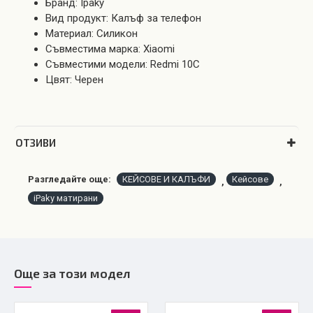
Бранд: Ipaky
Вид продукт: Калъф за телефон
Материал: Силикон
Съвместима марка: Xiaomi
Съвместими модели: Redmi 10C
Цвят: Черен
OТЗИВИ
Разгледайте още:
КЕЙСОВЕ И КАЛЪФИ
Кейсове
,
,
iPaky матирани
Още за този модел