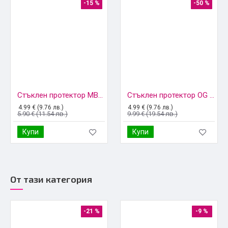
-15 %
-50 %
Стъклен протектор MBX, За Xiaomi Redmi 10C, Прозрачен
Стъклен протектор OG Premium paper box с цяло лепило, За Xiaomi Redmi 10C, Черен
4.99 € (9.76 лв.)
4.99 € (9.76 лв.)
5.90 € (11.54 лв.)
9.99 € (19.54 лв.)
Купи
Купи
От тази категория
-21 %
-9 %