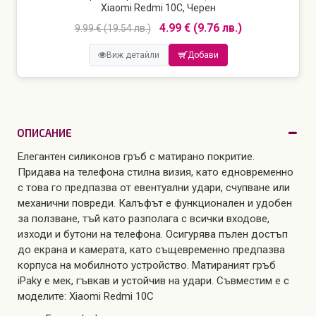
Xiaomi Redmi 10C, Черен
4.99 € (9.76 лв.)
9.99 € (19.54 лв.)
Виж детайли
Добави
ОПИСАНИЕ
Елегантен силиконов гръб с матирано покритие.
Придава на телефона стилна визия, като едновременно
с това го предпазва от евентуални удари, счупване или
механични повреди. Калъфът е функционален и удобен
за ползване, тъй като разполага с всички входове,
изходи и бутони на телефона. Осигурява пълен достъп
до екрана и камерата, като същевременно предпазва
корпуса на мобилното устройство. Матираният гръб
iPaky е мек, гъвкав и устойчив на удари. Съвместим е с
моделите: Xiaomi Redmi 10C