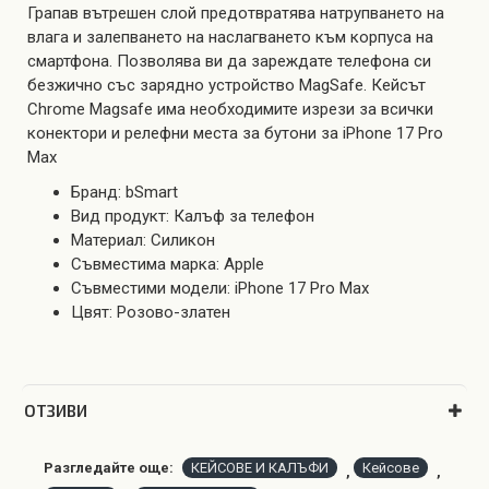
Грапав вътрешен слой предотвратява натрупването на
влага и залепването на наслагването към корпуса на
смартфона. Позволява ви да зареждате телефона си
безжично със зарядно устройство MagSafe. Кейсът
Chrome Magsafe има необходимите изрези за всички
конектори и релефни места за бутони за iPhone 17 Pro
Max
Бранд: bSmart
Вид продукт: Калъф за телефон
Материал: Силикон
Съвместима марка: Apple
Съвместими модели: iPhone 17 Pro Max
Цвят: Розово-златен
OТЗИВИ
Разгледайте още:
КЕЙСОВЕ И КАЛЪФИ
Кейсове
,
,