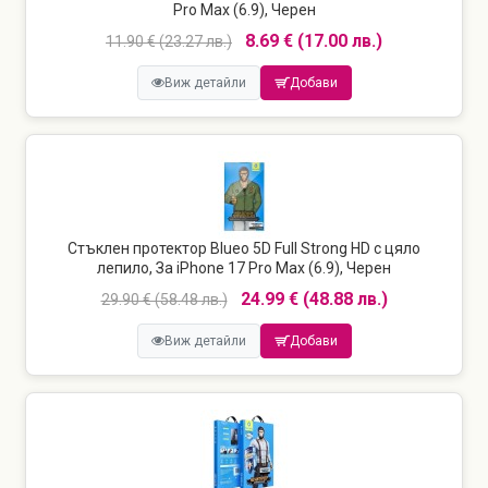
Pro Max (6.9), Черен
8.69 € (17.00 лв.)
11.90 € (23.27 лв.)
Виж детайли
Добави
Стъклен протектор Blueo 5D Full Strong HD с цяло
лепило, За iPhone 17 Pro Max (6.9), Черен
24.99 € (48.88 лв.)
29.90 € (58.48 лв.)
Виж детайли
Добави