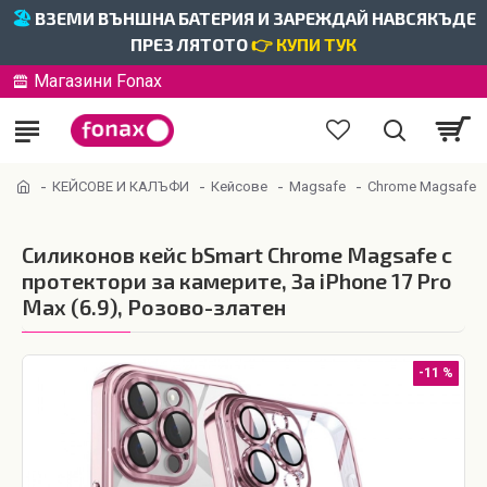
🏖️
ВЗЕМИ ВЪНШНА БАТЕРИЯ И ЗАРЕЖДАЙ НАВСЯКЪДЕ
ПРЕЗ ЛЯТОТО
👉 КУПИ ТУК
Магазини Fonax
КЕЙСОВЕ И КАЛЪФИ
Кейсове
Magsafe
Chrome Magsafe
Силиконов кейс bSmart Chrome Magsafe с
протектори за камерите, За iPhone 17 Pro
Max (6.9), Розово-златен
-11 %