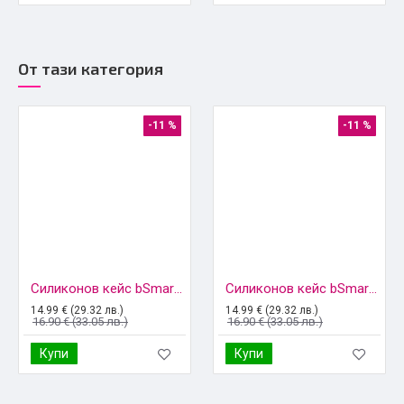
От тази категория
-11 %
-11 %
Силиконов кейс bSmart Chrome Magsafe с протектори за камерите, За iPhone 14 Pro (6.1), Черен
Силиконов кейс bSmart Chrome Magsafe с протектори за камерите, За iPhone 14 Pro Max (6.7), Черен
14.99 € (29.32 лв.)
14.99 € (29.32 лв.)
16.90 € (33.05 лв.)
16.90 € (33.05 лв.)
Купи
Купи