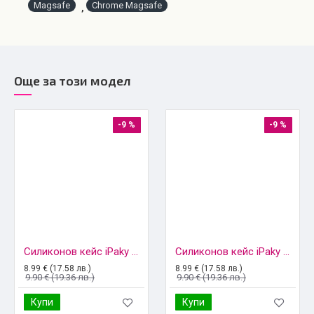
Magsafe
Chrome Magsafe
,
Още за този модел
-9 %
-9 %
Силиконов кейс iPaky матиран, За iPhone 17 Pro Max (6.9), Черен
Силиконов кейс iPaky матиран, За iPhone 17 Pro Max (6.9), Тъмносин
8.99 € (17.58 лв.)
8.99 € (17.58 лв.)
9.90 € (19.36 лв.)
9.90 € (19.36 лв.)
Купи
Купи