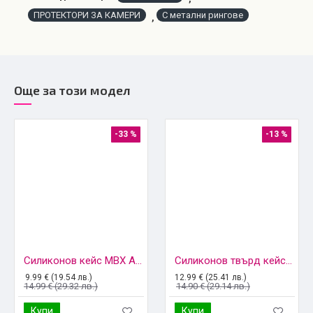
ПРОТЕКТОРИ ЗА КАМЕРИ
С метални рингове
,
Още за този модел
-33 %
-13 %
Силиконов кейс MBX Acrylic Carbon, За iPhone 16 (6.1), Черен
Силиконов твърд кейс bSmart Defender Slide, За iPhone 16 (6.1), Черен
9.99 € (19.54 лв.)
12.99 € (25.41 лв.)
14.99 € (29.32 лв.)
14.90 € (29.14 лв.)
Купи
Купи