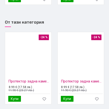
От тази категория
-24 %
-24 %
Протектор задна камера метални рингове MBX за iPhone 13, 13 Mini, Черен
Протектор задна камера метални рингове MBX за iPhone 13 Pro, 13 Pro Max, Черен
8.99 € (17.58 лв.)
8.99 € (17.58 лв.)
11.90 € (23.27 лв.)
11.90 € (23.27 лв.)
Купи
Купи