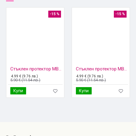
-15 %
-15 %
Стъклен протектор MBX, За iPhone 5/5s, Прозрачен
Стъклен протектор MBX, За iPhone 6/6s, Прозрачен
4.99 € (9.76 лв.)
4.99 € (9.76 лв.)
5.90 € (11.54 лв.)
5.90 € (11.54 лв.)
Купи
Купи