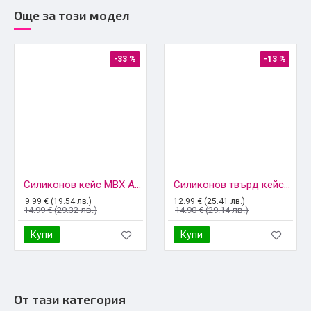
Още за този модел
-33 %
-13 %
Силиконов кейс MBX Acrylic Carbon, За iPhone 16 (6.1), Черен
Силиконов твърд кейс bSmart Defender Slide, За iPhone 16 (6.1), Черен
9.99 € (19.54 лв.)
12.99 € (25.41 лв.)
14.99 € (29.32 лв.)
14.90 € (29.14 лв.)
Купи
Купи
От тази категория