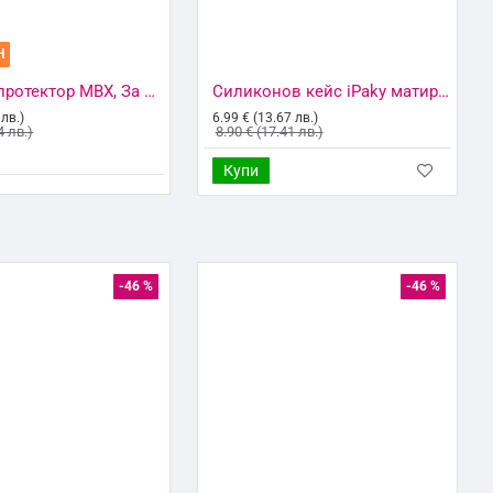
Н
Стъклен протектор MBX, За Xiaomi Redmi 9C, Прозрачен
Силиконов кейс iPaky матиран, За Xiaomi Redmi 9C, Тъмносин
 лв.)
6.99 € (13.67 лв.)
4 лв.)
8.90 € (17.41 лв.)
Купи
-46 %
-46 %