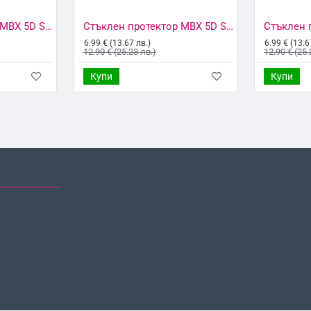
Стъклен протектор MBX 5D Slim с цяло лепило, За iPhone 6/6s, Черен
Стъклен протектор MBX 5D Slim с цяло лепило, За iPhone 6/6s, Бял
6.99 € (13.67 лв.)
6.99 € (13.6
12.90 € (25.23 лв.)
12.90 € (25.
Купи
Купи
НО ГЛЕДАНИ
НАЙ-ГЛЕДАНИ