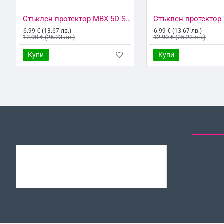
Стъклен протектор MBX 5D Slim с цяло лепило, За Samsung Galaxy A30s/A50 (A307F/A505F), Черен
6.99 € (13.67 лв.)
6.99 € (13.67 лв.)
12.90 € (25.23 лв.)
12.90 € (25.23 лв.)
Купи
Купи
ЗА СЪЩИЯТ МОДЕЛ
ОТ СЪЩАТА КАТЕГОРИЯ
ПОСЛЕД
Стъклен протектор MBX 5D Slim с цяло лепило, За Xiaomi Redmi 9C, Черен
6.99 € (13.67
12.90 € (25.23
лв.)
лв.)