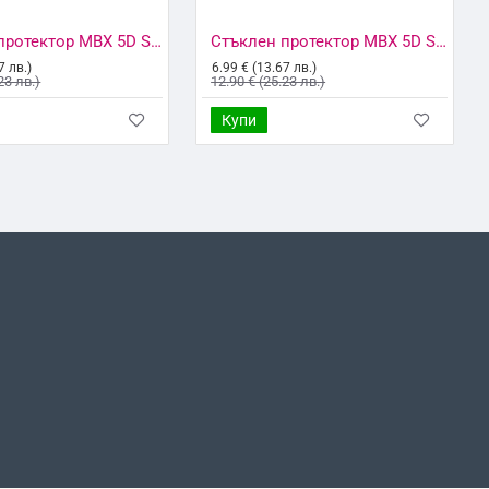
Стъклен протектор MBX 5D Slim с цяло лепило, За iPhone 7/8/SE 2020/2022, Черен
Стъклен протектор MBX 5D Slim с цяло лепило, За iPhone 7/8/SE 2020/2022, Бял
7 лв.)
6.99 € (13.67 лв.)
23 лв.)
12.90 € (25.23 лв.)
Купи