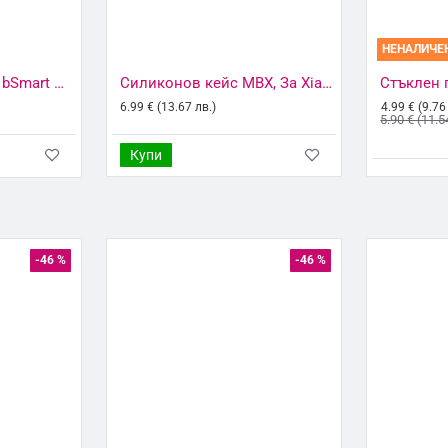
НЕНАЛИЧЕ
Калъф тефтер флип bSmart Magnet Book страничен, За Xiaomi Redmi 9C, Златист
Силиконов кейс MBX, За Xiaomi Redmi 9C, Прозрачен
6.99 € (13.67 лв.)
4.99 € (9.76
5.90 € (11.5
Купи
-46 %
-46 %