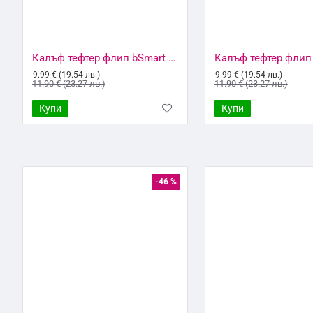
Калъф тефтер флип bSmart Magnet Book страничен, За Xiaomi Redmi 9C, Черен
9.99 € (19.54 лв.)
9.99 € (19.54 лв.)
11.90 € (23.27 лв.)
11.90 € (23.27 лв.)
Купи
Купи
-46 %